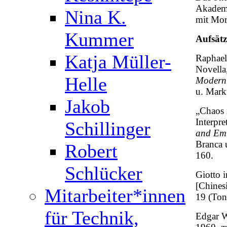
Akademi
Nina K.
mit Mori
Kummer
Aufsätz
Katja Müller-
Raphael
Novella
Helle
Modern
u. Mark
Jakob
„Chaos 
Interpre
Schillinger
and Em
Branca 
Robert
160.
Schlücker
Giotto 
[Chines
Mitarbeiter*innen
19 (Ton
für Technik,
Edgar W