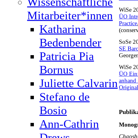
Wissenschaftliche
WiSe 2
Mitarbeiter*innen
ÜO Intr
Practice
Katharina
(conser
Bedenbender
SoSe 2
SE Baro
Patricia Pia
Georgen
Bornus
WiSe 2
ÜO Einf
Juliette Calvarin
anhand 
Origina
Stefano de
Bosio
Publik
Ann-Cathrin
Monogr
Drews
Chaosbi