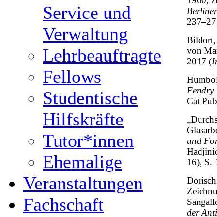
1960, z
Service und
Berline
237–27
Verwaltung
Bildort,
Lehrbeauftragte
von Mar
2017 (
I
Fellows
Humbold
Fendry 
Studentische
Cat Pub
Hilfskräfte
„Durchs
Glasarbe
Tutor*innen
und Fo
Hadjini
Ehemalige
16), S.
Veranstaltungen
Dorisch
Zeichnu
Fachschaft
Sangall
der Ant