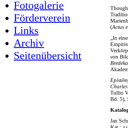
Fotogalerie
Though 
Traditio
Förderverein
Marienb
(
Actus 
Links
„In eine
Archiv
Empiris
Verkörp
Seitenübersicht
von Bil
Bredek
Akademi
Epistêm
Charles
Tullio 
Bd. 5),
Katalog
Jan Schm
Kat.:
+u