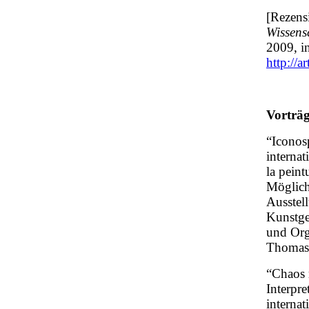
[Rezens
Wissens
2009, i
http://a
Vorträ
“Iconos
interna
la peint
Möglich
Ausstel
Kunstge
und Org
Thomas
“Chaos 
Interpre
interna