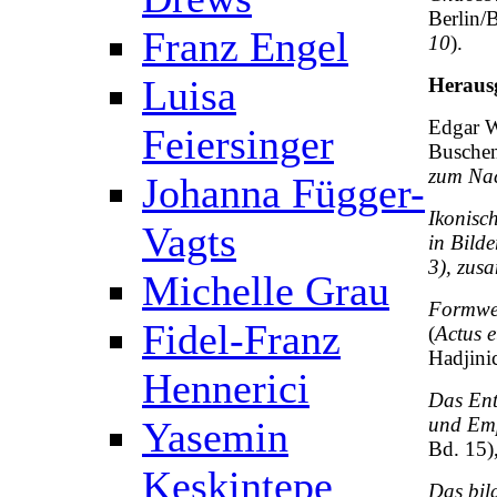
Berlin/
Franz Engel
10
).
Luisa
Herausg
Edgar W
Feiersinger
Buschen
zum Nac
Johanna Függer-
Ikonisc
Vagts
in Bild
3), zus
Michelle Grau
Formwe
Fidel-Franz
(
Actus 
Hadjini
Hennerici
Das Ent
und Em
Yasemin
Bd. 15)
Keskintepe
Das bil