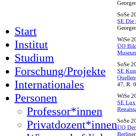
Georgen
SoSe 2
SE Die 
Start
Georgen
WiSe 2
Institut
ÜO Bild
Museu
Studium
SoSe 2
Forschung/Projekte
SE Kuns
Quellen
Internationales
47, R. 
Personen
WiSe 2
SE Lux 
Professor*innen
Renaiss
SoSe 2
Privatdozent*innen
ÜO Der 
Berline