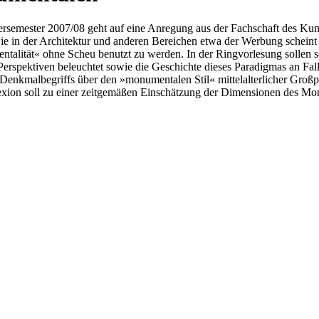
semester 2007/08 geht auf eine Anregung aus der Fachschaft des Kun
wie in der Architektur und anderen Bereichen etwa der Werbung schei
ntalität« ohne Scheu benutzt zu werden. In der Ringvorlesung sollen s
erspektiven beleuchtet sowie die Geschichte dieses Paradigmas an Fallb
nkmalbegriffs über den »monumentalen Stil« mittelalterlicher Großpla
exion soll zu einer zeitgemäßen Einschätzung der Dimensionen des Mo