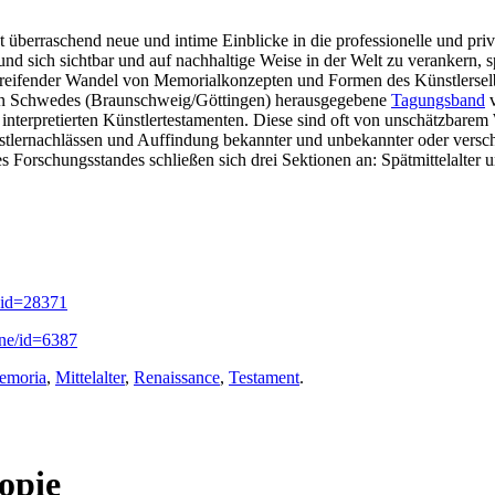
t überraschend neue und intime Einblicke in die professionelle und priv
d sich sichtbar und auf nachhaltige Weise in der Welt zu verankern, sp
efgreifender Wandel von Memorialkonzepten und Formen des Künstlerselb
tin Schwedes (Braunschweig/Göttingen) herausgegebene
Tagungsband
v
 interpretierten Künstlertestamenten. Diese sind oft von unschätzbarem 
tlernachlässen und Auffindung bekannter und unbekannter oder versch
Forschungsstandes schließen sich drei Sektionen an: Spätmittelalter 
?id=28371
mine/id=6387
emoria
,
Mittelalter
,
Renaissance
,
Testament
.
opie