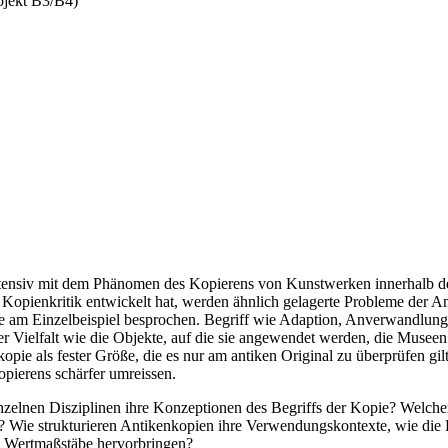
ojekt B3/B4)
ntensiv mit dem Phänomen des Kopierens von Kunstwerken innerhalb der
 Kopienkritik entwickelt hat, werden ähnlich gelagerte Probleme der An
e am Einzelbeispiel besprochen. Begriff wie Adaption, Anverwandlun
ner Vielfalt wie die Objekte, auf die sie angewendet werden, die Mus
opie als fester Größe, die es nur am antiken Original zu überprüfen gi
pierens schärfer umreissen.
inzelnen Disziplinen ihre Konzeptionen des Begriffs der Kopie? Welch
e? Wie strukturieren Antikenkopien ihre Verwendungskontexte, wie die
 Wertmaßstäbe hervorbringen?