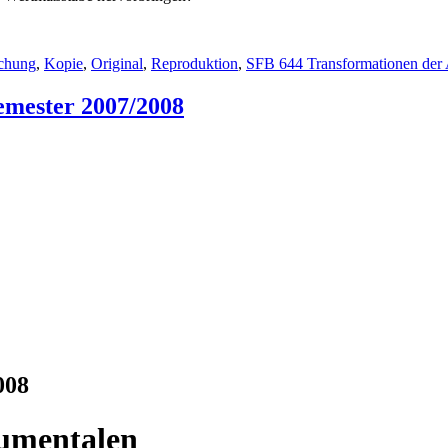
chung
,
Kopie
,
Original
,
Reproduktion
,
SFB 644 Transformationen der 
emester 2007/2008
008
umentalen