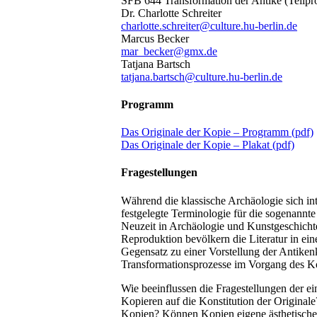
SFB 644 Transformation der Antike (Teilpr
Dr. Charlotte Schreiter
charlotte.schreiter@culture.hu-berlin.de
Marcus Becker
mar_becker@gmx.de
Tatjana Bartsch
tatjana.bartsch@culture.hu-berlin.de
Programm
Das Originale der Kopie – Programm (pdf)
Das Originale der Kopie – Plakat (pdf)
Fragestellungen
Während die klassische Archäologie sich i
festgelegte Terminologie für die sogenannte
Neuzeit in Archäologie und Kunstgeschicht
Reproduktion bevölkern die Literatur in ei
Gegensatz zu einer Vorstellung der Antikenk
Transformationsprozesse im Vorgang des Ko
Wie beeinflussen die Fragestellungen der e
Kopieren auf die Konstitution der Original
Kopien? Können Kopien eigene ästhetische