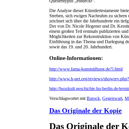
Quellentypus „entdeckt“.
Die Analyse dieser Künstlertestamente biete
Streben, sich ewigen Nachruhm zu sichern un
zeichnet sich über die Jahrhunderte ein ti
Der von Dr. Nicole Hegener und Dr. Kers
einem großen Teil erstmals publizierten und
Möglichkeiten zur Rekonstruktion von Küns
Einführung in das Thema und Darlegung des 
sowie das 19. und 20. Jahrhundert.
Online-Informationen:
http://www.fama-kunststiftung.de/5.html
http://www.h-net.org/reviews/showrev.php
http://hsozkult.geschichte.hu-berlin.de/ter
Verschlagwortet mit
Barock
,
Gegenwart
,
M
Das Originale der Kopie
Das Originale der K