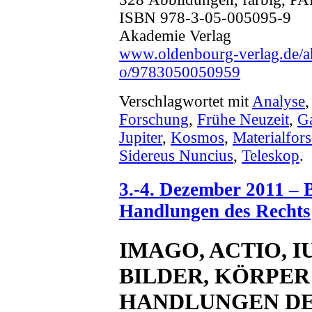
ISBN 978-3-05-005095-9
Akademie Verlag
www.oldenbourg-verlag.de/ak
o/9783050050959
Verschlagwortet mit
Analyse
Forschung
,
Frühe Neuzeit
,
Ga
Jupiter
,
Kosmos
,
Materialfor
Sidereus Nuncius
,
Teleskop
.
3.-4. Dezember 2011 – 
Handlungen des Rechts
IMAGO, ACTIO, I
BILDER, KÖRPER
HANDLUNGEN DE