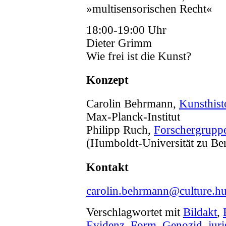
»multisensorischen Recht«
18:00-19:00 Uhr
Dieter Grimm
Wie frei ist die Kunst?
Konzept
Carolin Behrmann,
Kunsthisto
Max-Planck-Institut
Philipp Ruch,
Forschergrupp
(Humboldt-Universität zu Ber
Kontakt
carolin.behrmann@culture.hu
Verschlagwortet mit
Bildakt
,
Evidenz
,
Form
,
Genozid
,
jur