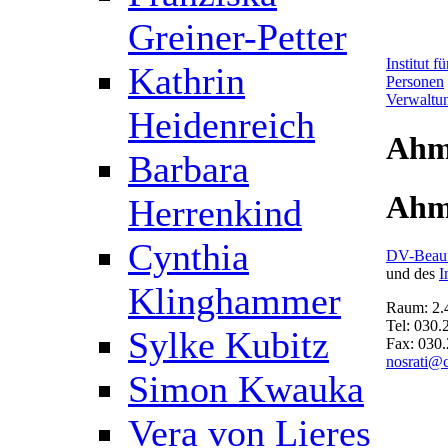
Greiner-Petter
Institut 
Kathrin
Personen
Verwaltu
Heidenreich
Ahm
Barbara
Ahm
Herrenkind
Cynthia
DV-Beauf
und des
I
Klinghammer
Raum: 2.
Tel: 030
Sylke Kubitz
Fax: 030
nosrati@c
Simon Kwauka
Vera von Lieres