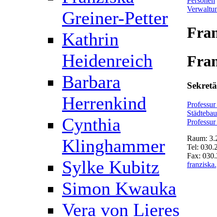
Personen
Verwaltu
Greiner-Petter
Fran
Kathrin
Heidenreich
Fran
Barbara
Sekretä
Herrenkind
Professur
Städtebau
Cynthia
Professur
Raum: 3.
Klinghammer
Tel: 030
Fax: 030
Sylke Kubitz
franziska
Simon Kwauka
Vera von Lieres