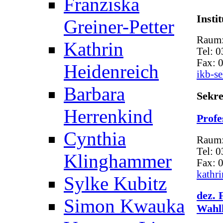
Franziska
Insti
Greiner-Petter
Raum:
Kathrin
Tel: 
Fax: 
Heidenreich
ikb-se
Barbara
Sekre
Herrenkind
Profe
Cynthia
Raum:
Tel: 
Klinghammer
Fax: 
kathri
Sylke Kubitz
dez. 
Simon Kwauka
Wahlk