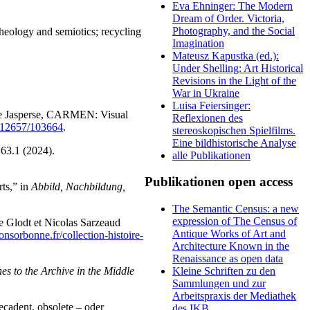
Eva Ehninger: The Modern
Dream of Order. Victoria,
Photography, and the Social
theology and semiotics; recycling
Imagination
Mateusz Kapustka (ed.):
Under Shelling: Art Historical
Revisions in the Light of the
War in Ukraine
Luisa Feiersinger:
ske Jasperse, CARMEN: Visual
Reflexionen des
0.12657/103664
.
stereoskopischen Spielfilms.
Eine bildhistorische Analyse
63.1 (2024).
alle Publikationen
Publikationen open access
ts,” in
Abbild, Nachbildung,
The Semantic Census: a new
expression of The Census of
ie Glodt et Nicolas Sarzeaud
Antique Works of Art and
onsorbonne.fr/collection-histoire-
Architecture Known in the
Renaissance as open data
Kleine Schriften zu den
s to the Archive in the Middle
Sammlungen und zur
Arbeitspraxis der Mediathek
ecadent, obsolete – oder
des IKB