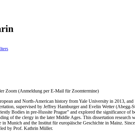
arin
lters
oder Zoom (Anmeldung per E-Mail für Zoomtermine)
uropean and North-American history from Yale University in 2013, and
ertation, supervised by Jeffrey Hamburger and Evelin Wetter (Abegg-St
stly Bodies in pre-Hussite Prague” and explored the significance of bo
ding of the clergy in the later Middle Ages. This dissertation research 
e in Munich and the Institut für europäische Geschichte in Mainz. Since 
 led by Prof. Kathrin Müller.