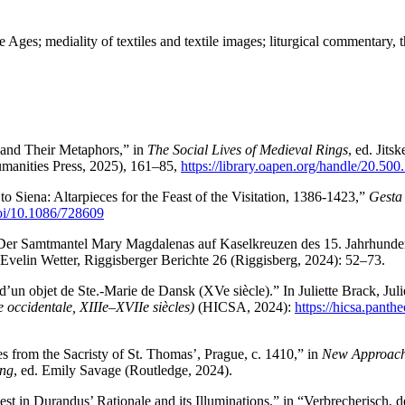
 Ages; mediality of textiles and textile images; liturgical commentary, 
 and Their Metaphors,” in
The Social Lives of Medieval Rings
, ed. Jit
umanities Press, 2025), 161–85,
https://library.oapen.org/handle/20.50
o Siena: Altarpieces for the Feast of the Visitation, 1386-1423,”
Gesta
doi/10.1086/728609
s: Der Samtmantel Mary Magdalenas auf Kaselkreuzen des 15. Jahrhunder
. Evelin Wetter, Riggisberger Berichte 26 (Riggisberg, 2024): 52–73.
d’un objet de Ste.-Marie de Dansk (XVe siècle).” In Juliette Brack, Jul
pe occidentale, XIIIe–XVIIe siècles)
(HICSA, 2024):
https://hicsa.panthe
es from the Sacristy of St. Thomas’, Prague, c. 1410,” in
New Approache
ing
, ed. Emily Savage (Routledge, 2024).
st in Durandus’ Rationale and its Illuminations,” in “Verbrecherisch, d