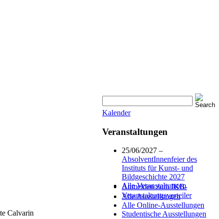
Kalender
Veranstaltungen
25/06/2027 –
AbsolventInnenfeier des
Instituts für Kunst- und
Bildgeschichte 2027
Alle Veranstaltungen
Anmelden zum IKB-
Veranstaltungsverteiler
Alle Ausstellungen
Alle Online-Ausstellungen
tte Calvarin
Studentische Ausstellungen