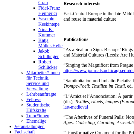
Grau
Research interests
Fidel-Franz
Hennerici
East-Central Europe in the late Middle
Yasemin
and reuse in material culture
Keskintepe
Nina K.
Kummer
Publications
Katja
Müller-Helle
“As a Seal or a Sign: Bishops’ Rings
Jakob
and Material Cultures (Leeds: Arc H
Schillinger
Robert
“Singing the Magnificat from Prague t
Schlücker
https://www.journals.uchicago.edu/
Mitarbeiter*innen
für Technik,
“Samtimitation und Imitatio Pietati
Service und
Trompe-l’oeil: Textilien im Textil
, ed
Verwaltung
Lehrbeauftragte
“L’Amict et l’Annonciation: À partir 
Fellows
(dir.),
Textiles, rituels, images (Euro
Studentische
lart-medieval
Hilfskräfte
Tutor*innen
“The Afterlives of Funeral Palls: Not
Ehemalige
Ages: Collecting, Curating, Assembl
Veranstaltungen
Fachschaft
“Transformative Ornament for the Prie