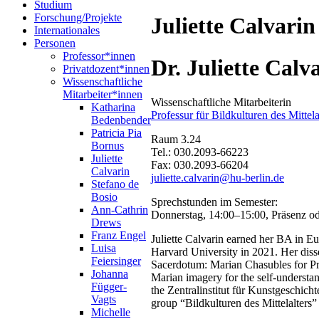
Studium
Forschung/Projekte
Juliette Calvarin
Internationales
Personen
Professor*innen
Dr. Juliette Calv
Privatdozent*innen
Wissenschaftliche
Mitarbeiter*innen
Wissenschaftliche Mitarbeiterin
Katharina
Professur für Bildkulturen des Mittela
Bedenbender
Patricia Pia
Raum 3.24
Bornus
Tel.: 030.2093-66223
Juliette
Fax: 030.2093-66204
Calvarin
juliette.calvarin@hu-berlin.de
Stefano de
Bosio
Sprechstunden im Semester:
Ann-Cathrin
Donnerstag, 14:00–15:00, Präsenz 
Drews
Franz Engel
Juliette Calvarin earned her BA in E
Luisa
Harvard University in 2021. Her diss
Feiersinger
Sacerdotum: Marian Chasubles for Prie
Johanna
Marian imagery for the self-understan
Függer-
the Zentralinstitut für Kunstgeschicht
Vagts
group “Bildkulturen des Mittelalters”
Michelle