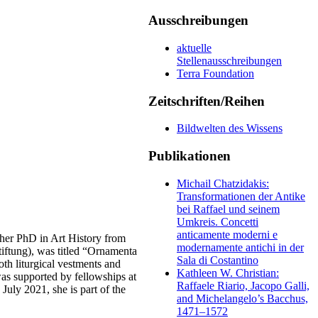
Ausschreibungen
aktuelle
Stellenausschreibungen
Terra Foundation
Zeitschriften/Reihen
Bildwelten des Wissens
Publikationen
Michail Chatzidakis:
Transformationen der Antike
bei Raffael und seinem
Umkreis. Concetti
anticamente moderni e
 her PhD in Art History from
modernamente antichi in der
iftung), was titled “Ornamenta
Sala di Costantino
th liturgical vestments and
Kathleen W. Christian:
was supported by fellowships at
Raffaele Riario, Jacopo Galli,
July 2021, she is part of the
and Michelangelo’s Bacchus,
1471–1572