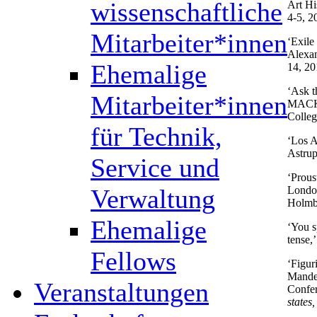
wissenschaftliche
Art Hi
4-5, 2
Mitarbeiter*innen
‘Exil
Alexan
Ehemalige
14, 20
‘Ask t
Mitarbeiter*innen
MACK B
Colleg
für Technik,
‘Los A
Astrup
Service und
‘Prous
Londo
Verwaltung
Holmb
Ehemalige
‘You s
tense,
Fellows
‘Figur
Mandel
Veranstaltungen
Confe
states,