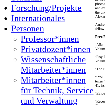
photog
Forschung/Projekte
and ex
the ph
Internationales
Alexa
Andrew
Personen
fellow 
Professor*innen
Peer-
‘Allan
Privatdozent*innen
Volume
Wissenschaftliche
‘Roy D
Volume
Mitarbeiter*innen
‘The E
” You 
Mitarbeiter*innen
tense ‘
41, is
für Technik, Service
‘Evide
und Verwaltung
‘Reces