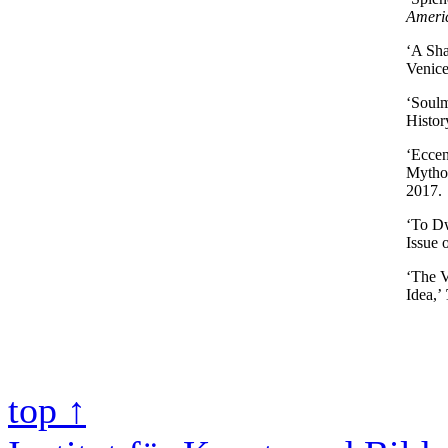
Ameri
‘A Sha
Venice
‘Soulm
Histor
‘Eccen
Mythol
2017.
‘To Dw
Issue 
‘The V
Idea,’
top ↑