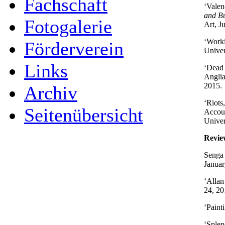
Fachschaft
‘Valen
and Bu
Fotogalerie
Art, J
‘Work
Förderverein
Univer
Links
‘Dead 
Angli
2015.
Archiv
‘Riots
Seitenübersicht
Accoun
Univer
Revie
Senga
Januar
‘Allan
24, 20
‘Paint
‘Splen