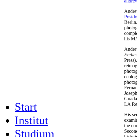
andrew
Andrew
Postdo
Berlin
photog
comple
his MA
Andrew
Endles
Press)
reimag
photog
ecolog
photog
Fernan
Joseph
Guadal
Start
LA Re
His se
Institut
examin
the co
Studium
Second
histor