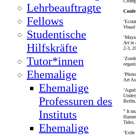
Crom
Lehrbeauftragte
Confe
Fellows
‘Ecsta
Visual
Studentische
‘Maya 
Art in
Hilfskräfte
2-3, 2
Tutor*innen
‘Zombi
organi
Ehemalige
‘Photo
Art As
Ehemalige
‘Agnès
Underg
Professuren des
Berlin
Instituts
” It m
Hammid
Tides.
Ehemalige
‘Exile