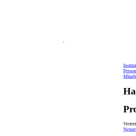
Instit
Perso
Mitarb
Ha
Pr
Vertre
Neuzei