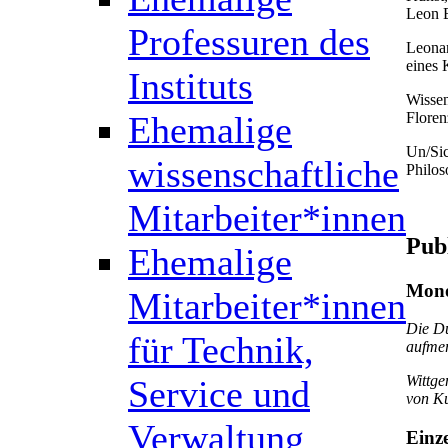
Leon B
Professuren des
Leonar
eines 
Instituts
Wissen
Floren
Ehemalige
Un/Sic
wissenschaftliche
Philos
Mitarbeiter*innen
Pub
Ehemalige
Mono
Mitarbeiter*innen
Die Du
für Technik,
aufme
Wittge
Service und
von Ku
Verwaltung
Einz