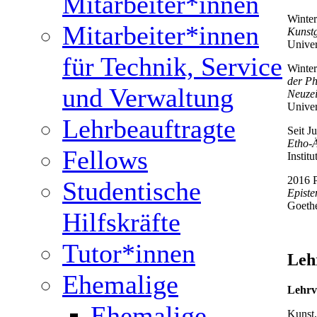
Mitarbeiter*innen
Winter
Mitarbeiter*innen
Kunstg
Univer
für Technik, Service
Winter
der Ph
und Verwaltung
Neuzei
Univer
Lehrbeauftragte
Seit J
Etho-Ä
Fellows
Instit
2016 P
Studentische
Episte
Goethe
Hilfskräfte
Tutor*innen
Leh
Ehemalige
Lehrv
Ehemalige
Kunst,