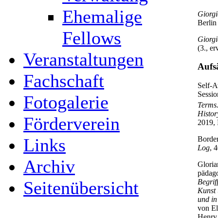
Ehemalige
Giorgi
Berlin
Fellows
Giorgi
(3., e
Veranstaltungen
Aufs
Fachschaft
Self-A
Sessio
Fotogalerie
Terms.
Histor
Förderverein
2019, 
Links
Border
Log
, 
Archiv
Gloria
pädago
Seitenübersicht
Begrif
Kunst 
und in
von El
Henry 