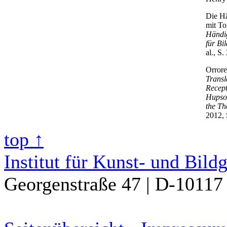
Die Hä
mit To
Händig
für Bil
al., S.
Orrore
Transl
Recept
Hupsou
the Th
2012, 
top ↑
Institut für Kunst- und Bild
Georgenstraße 47 | D-10117 