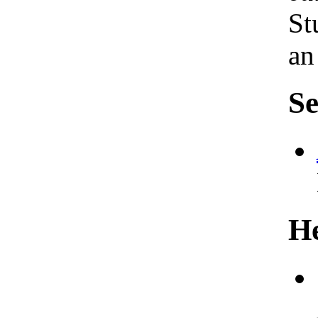
St
an
Se
He