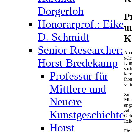
Dorgerloh
P
Honorarprof.: Eike
u
D. Schmidt
K
Senior Researcher:
An 
gele
Horst Bredekamp
Kun
sach
Professur für
karo
ihre
vert
Mittlere und
Zu d
Neuere
Mita
ange
zähl
Kunstgeschichte
Gebi
Ital
Horst
Ein 