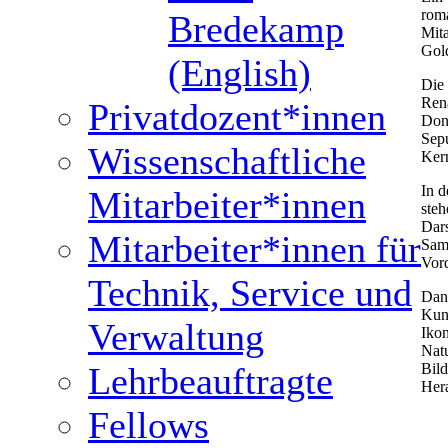
roma
Bredekamp
Mit
Gol
(English)
Die 
Rena
Privatdozent*innen
Dona
Sepu
Wissenschaftliche
Kern
In d
Mitarbeiter*innen
steh
Dar
Mitarbeiter*innen für
Sam
Vor
Technik, Service und
Dane
Kuns
Verwaltung
Iko
Natu
Lehrbeauftragte
Bild
Her
Fellows