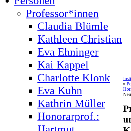
Personen
Professor*innen
Claudia Blümle
Kathleen Christian
Eva Ehninger
Kai Kappel
Charlotte Klonk
Inst
»
Pe
Eva Kuhn
Hor
Neu
Kathrin Müller
P
Honorarprof.:
u
Hartmut
K