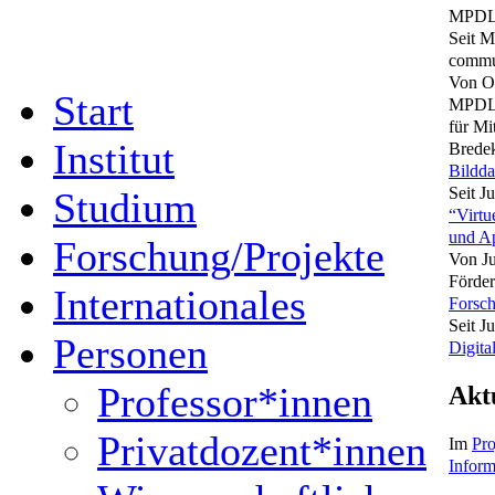
MPDL 
Seit M
commu
Von Ok
Start
MPDL 
für Mi
Institut
Brede
Bildda
Seit J
Studium
“Virtu
und Ap
Forschung/Projekte
Von Ju
Förde
Internationales
Forsch
Seit J
Personen
Digita
Professor*innen
Akt
Privatdozent*innen
Im
Pro
Inform