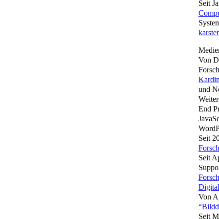
Seit J
Compu
Syste
karste
Medien
Von De
Forsc
Kardin
und Ne
Weite
End P
JavaSc
WordP
Seit 2
Forsch
Seit A
Suppor
Forsch
Digita
Von Ap
“Bild
Seit M