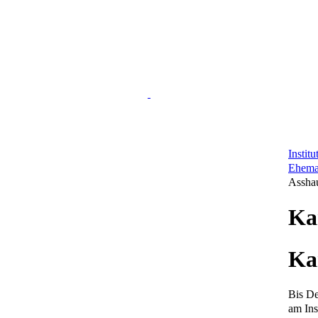
Instit
Ehema
Assha
Ka
Ka
Bis De
am Ins