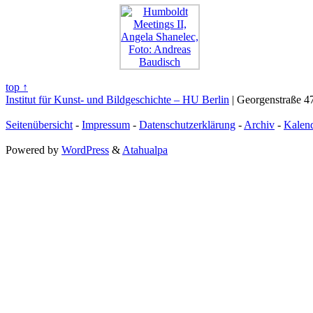
top ↑
Institut für Kunst- und Bildgeschichte – HU Berlin
| Georgenstraße 47
Seitenübersicht
-
Impressum
-
Datenschutzerklärung
-
Archiv
-
Kalen
Powered by
WordPress
&
Atahualpa