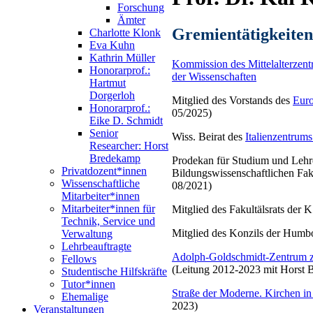
Forschung
Ämter
Gremientätigkeiten
Charlotte Klonk
Eva Kuhn
Kathrin Müller
Kommission des Mittelalterzen
Honorarprof.:
der Wissenschaften
Hartmut
Dorgerloh
Mitglied des Vorstands des
Eur
Honorarprof.:
05/2025)
Eike D. Schmidt
Senior
Wiss. Beirat des
Italienzentrum
Researcher: Horst
Bredekamp
Prodekan für Studium und Lehre
Privatdozent*innen
Bildungswissenschaftlichen Fak
Wissenschaftliche
08/2021)
Mitarbeiter*innen
Mitarbeiter*innen für
Mitglied des Fakultälsrats de
Technik, Service und
Mitglied des Konzils der Humbo
Verwaltung
Lehrbeauftragte
Adolph-Goldschmidt-Zentrum zu
Fellows
(Leitung 2012-2023 mit Horst 
Studentische Hilfskräfte
Tutor*innen
Straße der Moderne. Kirchen i
Ehemalige
2023)
Veranstaltungen