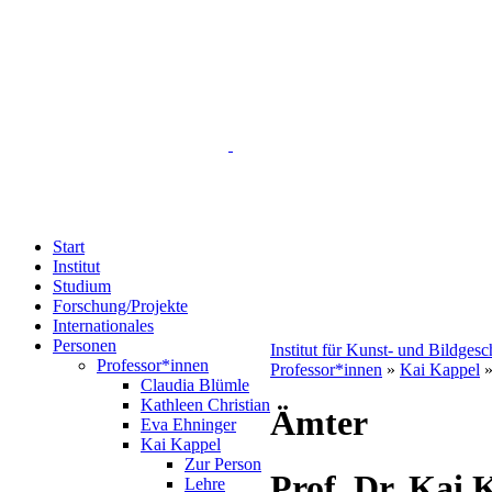
Start
Institut
Studium
Forschung/Projekte
Internationales
Personen
Institut für Kunst- und Bildges
Professor*innen
Professor*innen
»
Kai Kappel
»
Claudia Blümle
Kathleen Christian
Ämter
Eva Ehninger
Kai Kappel
Zur Person
Prof. Dr. Kai 
Lehre