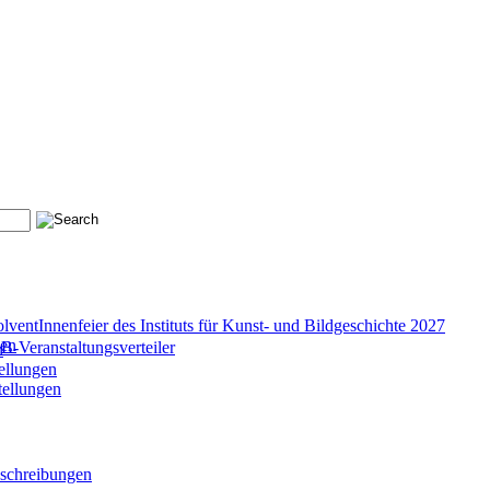
lventInnenfeier des Instituts für Kunst- und Bildgeschichte 2027
gen
-Veranstaltungsverteiler
n
ellungen
tellungen
sschreibungen