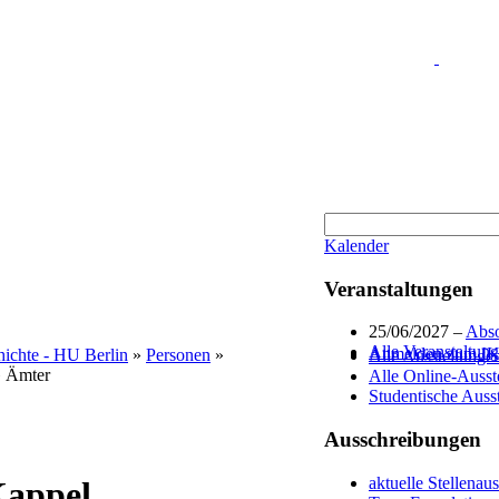
Kalender
Veranstaltungen
25/06/2027 –
Abso
Alle Veranstaltun
Anmelden zum IKB
chichte - HU Berlin
»
Personen
»
Alle Ausstellunge
 Ämter
Alle Online-Ausst
Studentische Auss
Ausschreibungen
aktuelle Stellenau
Kappel