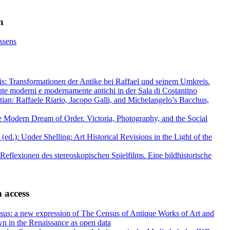
n
ssens
is: Transformationen der Antike bei Raffael und seinem Umkreis.
nte moderni e modernamente antichi in der Sala di Costantino
ian: Raffaele Riario, Jacopo Galli, and Michelangelo’s Bacchus,
 Modern Dream of Order. Victoria, Photography, and the Social
ed.): Under Shelling: Art Historical Revisions in the Light of the
 Reflexionen des stereoskopischen Spielfilms. Eine bildhistorische
 access
us: a new expression of The Census of Antique Works of Art and
n in the Renaissance as open data