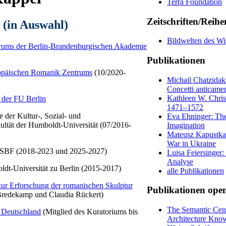
Terra Foundation
Zeitschriften/Reihe
 (in Auswahl)
Bildwelten des Wi
trums der Berlin-Brandenburgischen Akademie
Publikationen
opäischen Romanik Zentrums
(10/2020-
Michail Chatzidak
Concetti anticame
Kathleen W. Christ
s der FU Berlin
1471–1572
 der Kultur-, Sozial- und
Eva Ehninger: The
ultät der Humboldt-Universität (07/2016-
Imagination
Mateusz Kapustka (
War in Ukraine
r KSBF (2018-2023 und 2025-2027)
Luisa Feiersinger:
Analyse
ldt-Universität zu Berlin (2015-2017)
alle Publikationen
r Erforschung der romanischen Skulptur
Publikationen open
Bredekamp und Claudia Rückert)
The Semantic Cens
n Deutschland
(Mitglied des Kuratoriums bis
Architecture Know