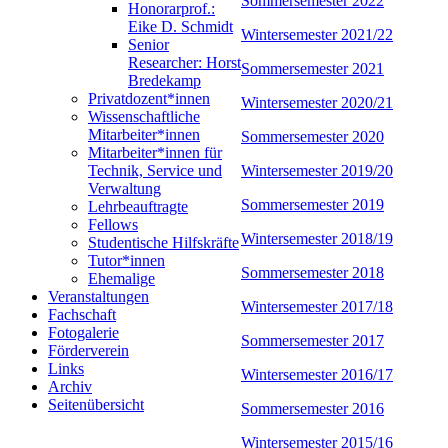
Sommersemester 2022
Honorarprof.:
Eike D. Schmidt
Wintersemester 2021/22
Senior
Researcher: Horst
Sommersemester 2021
Bredekamp
Privatdozent*innen
Wintersemester 2020/21
Wissenschaftliche
Mitarbeiter*innen
Sommersemester 2020
Mitarbeiter*innen für
Technik, Service und
Wintersemester 2019/20
Verwaltung
Sommersemester 2019
Lehrbeauftragte
Fellows
Wintersemester 2018/19
Studentische Hilfskräfte
Tutor*innen
Sommersemester 2018
Ehemalige
Veranstaltungen
Wintersemester 2017/18
Fachschaft
Fotogalerie
Sommersemester 2017
Förderverein
Links
Wintersemester 2016/17
Archiv
Seitenübersicht
Sommersemester 2016
Wintersemester 2015/16