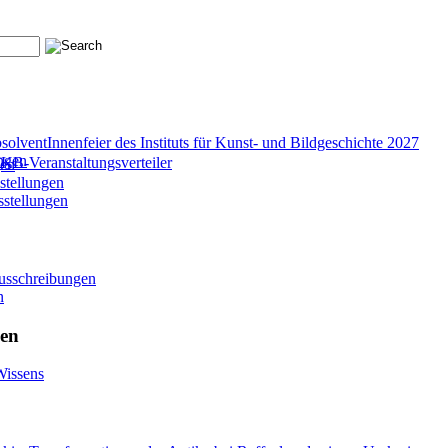
solventInnenfeier des Instituts für Kunst- und Bildgeschichte 2027
ungen
B-Veranstaltungsverteiler
gen
stellungen
sstellungen
ausschreibungen
n
hen
Wissens