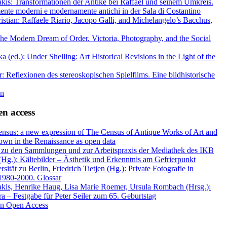
akis: Transformationen der Antike bei Raffael und seinem Umkreis.
ente moderni e modernamente antichi in der Sala di Costantino
stian: Raffaele Riario, Jacopo Galli, and Michelangelo’s Bacchus,
he Modern Dream of Order. Victoria, Photography, and the Social
 (ed.): Under Shelling: Art Historical Revisions in the Light of the
r: Reflexionen des stereoskopischen Spielfilms. Eine bildhistorische
en
en access
nsus: a new expression of The Census of Antique Works of Art and
own in the Renaissance as open data
n zu den Sammlungen und zur Arbeitspraxis der Mediathek des IKB
Hg.): Kältebilder – Ästhetik und Erkenntnis am Gefrierpunkt
ität zu Berlin, Friedrich Tietjen (Hg.): Private Fotografie in
1980-2000. Glossar
akis, Henrike Haug, Lisa Marie Roemer, Ursula Rombach (Hrsg.):
a – Festgabe für Peter Seiler zum 65. Geburtstag
nen Open Access