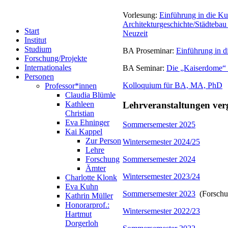
Vorlesung:
Einführung in die Ku
Architekturgeschichte/Städtebau 
Start
Neuzeit
Institut
Studium
BA Proseminar:
Einführung in d
Forschung/Projekte
Internationales
BA Seminar:
Die „Kaiserdome“ d
Personen
Kolloquium für BA, MA, PhD
Professor*innen
Claudia Blümle
Lehrveranstaltungen ver
Kathleen
Christian
Eva Ehninger
Sommersemester 2025
Kai Kappel
Zur Person
Wintersemester 2024/25
Lehre
Forschung
Sommersemester 2024
Ämter
Wintersemester 2023/24
Charlotte Klonk
Eva Kuhn
Sommersemester 2023
(Forschu
Kathrin Müller
Honorarprof.:
Wintersemester 2022/23
Hartmut
Dorgerloh