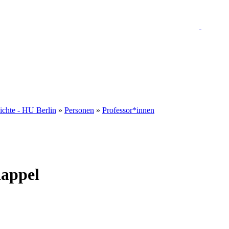
hichte - HU Berlin
»
Personen
»
Professor*innen
Kappel