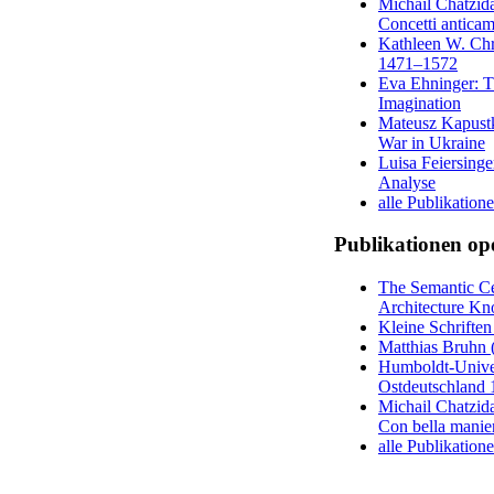
Michail Chatzid
Concetti anticam
Kathleen W. Chri
1471–1572
Eva Ehninger: T
Imagination
Mateusz Kapustka
War in Ukraine
Luisa Feiersinge
Analyse
alle Publikation
Publikationen op
The Semantic Ce
Architecture Kn
Kleine Schrifte
Matthias Bruhn (
Humboldt-Univers
Ostdeutschland 
Michail Chatzid
Con bella manier
alle Publikatio