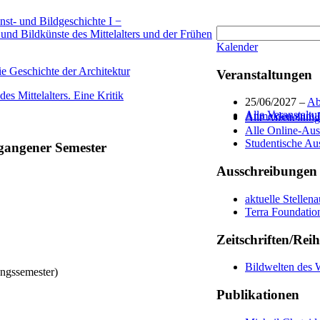
nst- und Bildgeschichte I −
und Bildkünste des Mittelalters und der Frühen
Kalender
ie Geschichte der Architektur
Veranstaltungen
es Mittelalters. Eine Kritik
25/06/2027 –
Ab
Alle Veranstalt
Anmelden zum IK
Alle Ausstellun
Alle Online-Aus
Studentische Au
gangener Semester
Ausschreibungen
aktuelle Stellen
Terra Foundatio
Zeitschriften/Rei
Bildwelten des 
ngssemester)
Publikationen