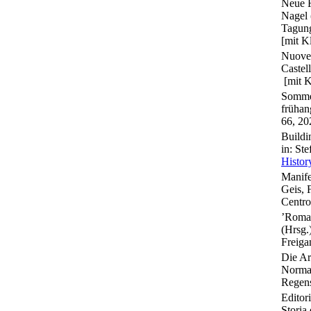
Neue F
Nagel 
Tagung
[mit K
Nuove 
Castel
[mit K
Sommer
frühan
66, 20
Buildi
in: Ste
Histor
Manife
Geis, 
Centro
’Roman
(Hrsg.
Freiga
Die Ar
Norman
Regens
Editor
Storia 