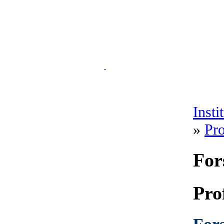
Insti
»
Pro
For
Pro