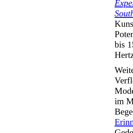
Expe
South
Kuns
Pote
bis 1
Hert
Weit
Verf
Moder
im M
Bege
Erin
Geden