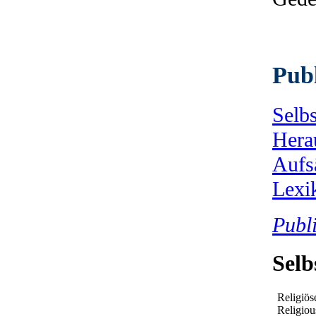
Pub
Selbs
Hera
Aufs
Lexi
Publi
Selb
Religiös
Religiou