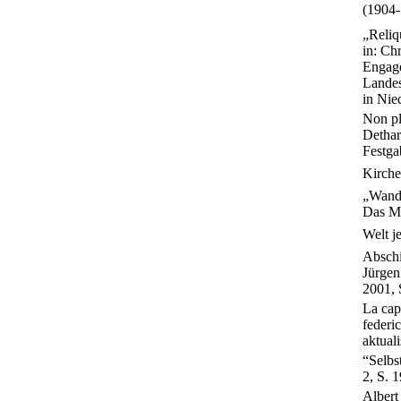
(1904-
„Reliq
in: Ch
Engage
Landes
in Nie
Non pl
Dethar
Festga
Kirche
„Wand 
Das Mü
Welt j
Abschi
Jürgen
2001, 
La capp
federi
aktual
“Selbs
2, S. 
Albert