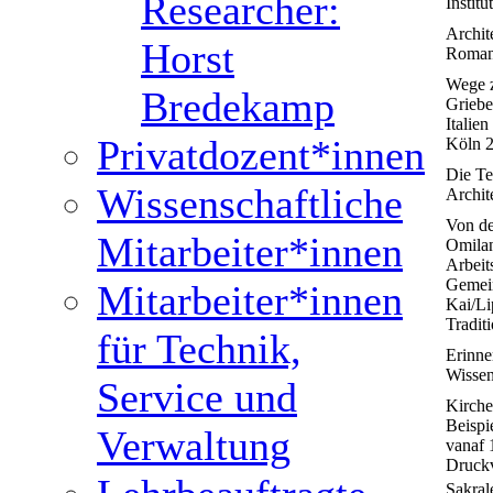
Researcher:
Instit
Archit
Horst
Romane
Wege z
Bredekamp
Griebe
Italie
Privatdozent*innen
Köln 2
Die Te
Wissenschaftliche
Archit
Von de
Mitarbeiter*innen
Omilan
Arbeit
Gemein
Mitarbeiter*innen
Kai/Li
Tradit
für Technik,
Erinne
Wissen
Service und
Kirche
Beispi
Verwaltung
vanaf 
Druckv
Sakral