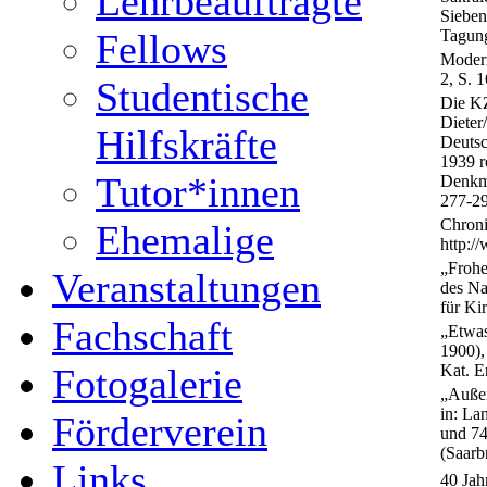
Lehrbeauftragte
Sieben
Fellows
Tagung
Modern
2, S. 1
Studentische
Die KZ
Dieter
Hilfskräfte
Deutsc
1939 r
Tutor*innen
Denkma
277-2
Chroni
Ehemalige
http:/
„Frohe
Veranstaltungen
des Na
für Ki
Fachschaft
„Etwas
1900),
Fotogalerie
Kat. E
„Außer
in: La
Förderverein
und 74
(Saarb
Links
40 Jah