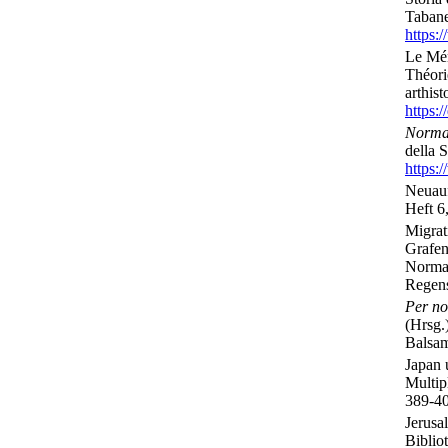
Tabane
https:
Le Mém
Théori
arthis
https:
Norma
della S
https:
Neuauf
Heft 6
Migrat
Grafen
Norman
Regens
Per no
(Hrsg.
Balsam
Japan 
Multip
389-4
Jerusa
Biblio