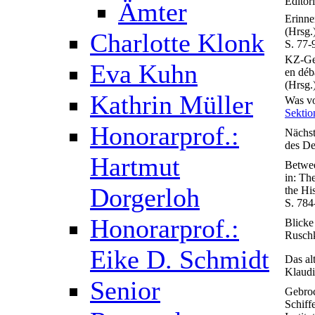
Editor
Ämter
Erinne
(Hrsg.
Charlotte Klonk
S. 77-
KZ-Ged
Eva Kuhn
en déb
(Hrsg.
Kathrin Müller
Was vo
Sektio
Honorarprof.:
Nächst
des De
Hartmut
Betwee
in: Th
Dorgerloh
the Hi
S. 784
Honorarprof.:
Blicke
Ruschk
Eike D. Schmidt
Das al
Klaudi
Senior
Gebroc
Schiff