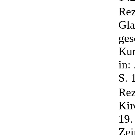
Rez
Gla
ges
Kun
in:
S. 
Rez
Kir
19.
Zei