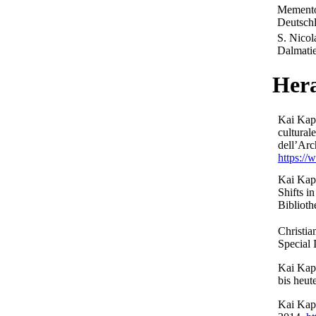
Memento
Deutschl
S. Nicol
Dalmatie
Hera
Kai Kapp
cultural
dell’Arch
https://
Kai Kapp
Shifts i
Biblioth
Christia
Special
Kai Kapp
bis heu
Kai Kapp