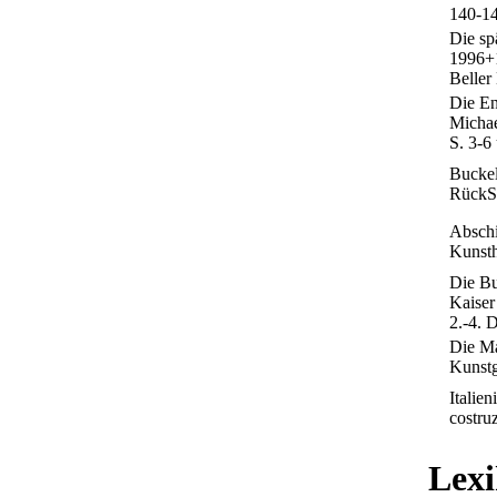
140-1
Die sp
1996+1
Beller
Die En
Michae
S. 3-6
Buckel
Rück­S
Abschi
Kunsth
Die Bu
Kaiser
2.-4. 
Die Ma
Kunstg
Italie
costru
Lexi