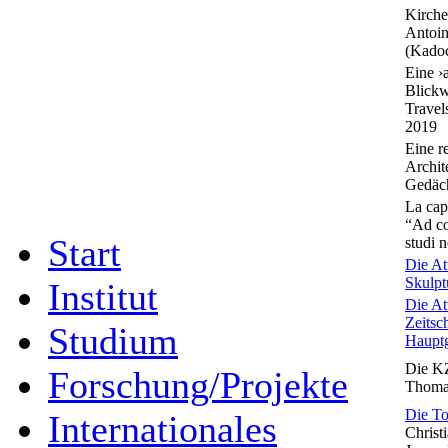
Kirche
Antoin
(Kadoc
Eine ›
Blickw
Travel
2019
Eine r
Archit
Gedäch
La capp
“Ad co
Start
studi 
Die At
Skulpt
Institut
Die At
Zeitsc
Studium
Hauptg
Die KZ
Forschung/Projekte
Thomas
Die To
Internationales
Christ