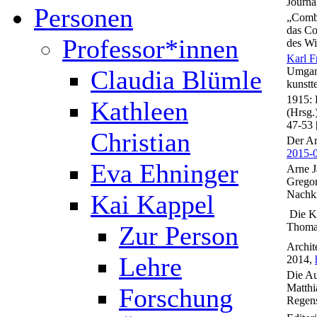
Journa
Personen
„Combi
das Co
Professor*innen
des Wi
Karl F
Claudia Blümle
Umgang
kunstt
1915: 
Kathleen
(Hrsg.
47-53 
Christian
Der Ar
2015-0
Eva Ehninger
Arne J
Gregor
Nachkr
Kai Kappel
Die KZ
Zur Person
Thomas
Archit
Lehre
2014,
Die Au
Matthi
Forschung
Regens