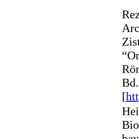
Rez
Arc
Zis
“Or
Röm
Bd.
[
ht
Hei
Bio
bay