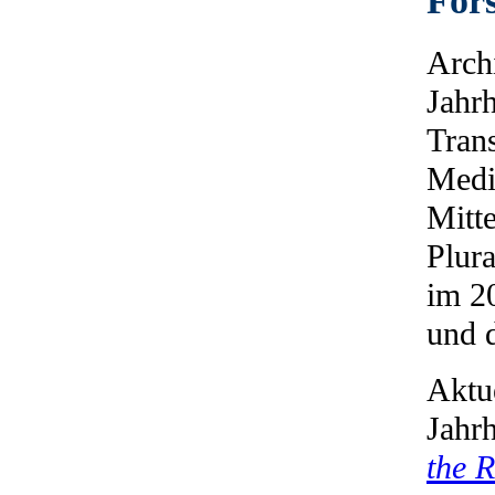
For
Archi
Jahrh
Trans
Medit
Mitte
Plura
im 20
und 
Aktu
Jahrh
the 