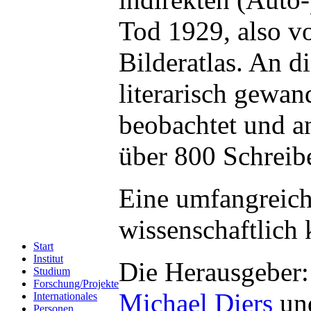
Tod 1929, also v
Bilderatlas. An d
literarisch gewan
beobachtet und an
über 800 Schreib
Eine umfangreic
wissenschaftlich 
Start
Institut
Die Herausgeber:
Studium
Forschung/Projekte
Michael Diers
un
Internationales
Personen