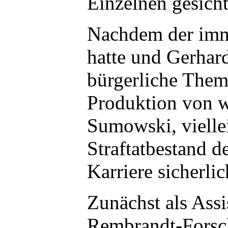
Einzelnen gesich
Nachdem der imme
hatte und Gerhard
bürgerliche Them
Produktion von w
Sumowski, viellei
Straftatbestand d
Karriere sicherli
Zunächst als Assi
Rembrandt-Forsch