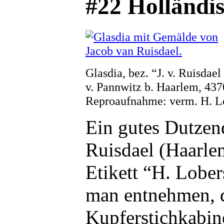
#22 Holländi
Glasdia, bez. “J. v. Ruisdae
v. Pannwitz b. Haarlem, 437
Reproaufnahme: verm. H. L
Ein gutes Dutzend
Ruisdael (Haarle
Etikett “H. Lobe
man entnehmen, d
Kupferstichkabine