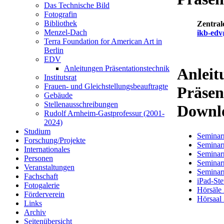
Das Technische Bild
Fotografin
Bibliothek
Zentral
Menzel-Dach
ikb-edv
Terra Foundation for American Art in
Berlin
EDV
Anleitungen Präsentationstechnik
Anleit
Institutsrat
Frauen- und Gleichstellungsbeauftragte
Präsen
Gebäude
Stellenausschreibungen
Downl
Rudolf Arnheim-Gastprofessur (2001-
2024)
Studium
Seminar
Forschung/Projekte
Seminar
Internationales
Seminar
Personen
Seminar
Veranstaltungen
Seminar
Fachschaft
iPad-St
Fotogalerie
Hörsäle
Förderverein
Hörsaal
Links
Archiv
Seitenübersicht