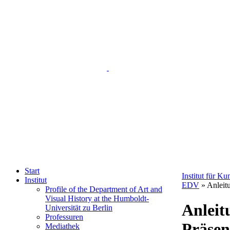
Start
Institut für K
Institut
EDV
» Anleitu
Profile of the Department of Art and
Visual History at the Humboldt-
Anleit
Universität zu Berlin
Professuren
Präsen
Mediathek