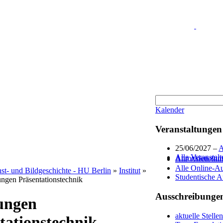
Kalender
Veranstaltungen
25/06/2027 –
A
Alle Veranstal
Anmelden zum 
Alle Ausstellu
Alle Online-Au
unst- und Bildgeschichte - HU Berlin
»
Institut
»
Studentische A
ngen Präsentationstechnik
Ausschreibunge
ungen
aktuelle Stell
tationstechnik