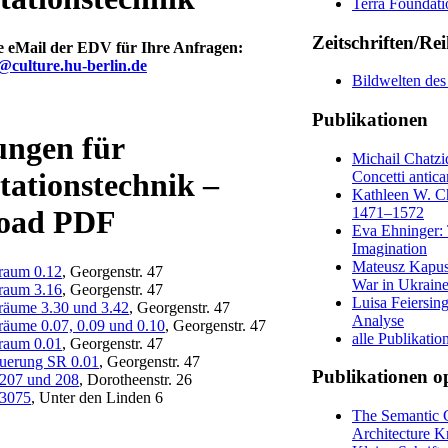
Terra Foundati
Zeitschriften/Re
e eMail der EDV für Ihre Anfragen:
@culture.hu-berlin.de
Bildwelten des
Publikationen
ungen für
Michail Chatzi
tationstechnik –
Concetti antic
Kathleen W. Ch
1471–1572
oad PDF
Eva Ehninger: 
Imagination
Mateusz Kapustk
raum 0.12
, Georgenstr. 47
War in Ukrain
raum 3.16
, Georgenstr. 47
Luisa Feiersing
räume 3.30 und 3.42
, Georgenstr. 47
Analyse
räume 0.07, 0.09 und 0.10
, Georgenstr. 47
alle Publikatio
raum 0.01
, Georgenstr. 47
euerung SR 0.01
, Georgenstr. 47
Publikationen o
 207 und 208
, Dorotheenstr. 26
 3075
, Unter den Linden 6
The Semantic C
Architecture K