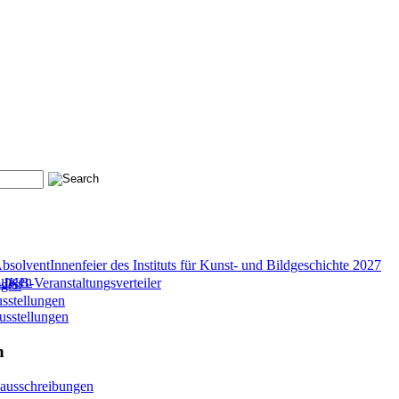
bsolventInnenfeier des Instituts für Kunst- und Bildgeschichte 2027
tungen
IKB-Veranstaltungsverteiler
ngen
sstellungen
usstellungen
n
enausschreibungen