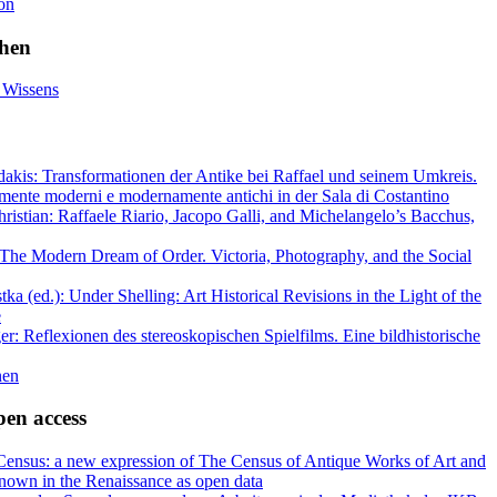
on
ihen
 Wissens
dakis: Transformationen der Antike bei Raffael und seinem Umkreis.
amente moderni e modernamente antichi in der Sala di Costantino
ristian: Raffaele Riario, Jacopo Galli, and Michelangelo’s Bacchus,
The Modern Dream of Order. Victoria, Photography, and the Social
a (ed.): Under Shelling: Art Historical Revisions in the Light of the
e
er: Reflexionen des stereoskopischen Spielfilms. Eine bildhistorische
nen
pen access
ensus: a new expression of The Census of Antique Works of Art and
nown in the Renaissance as open data