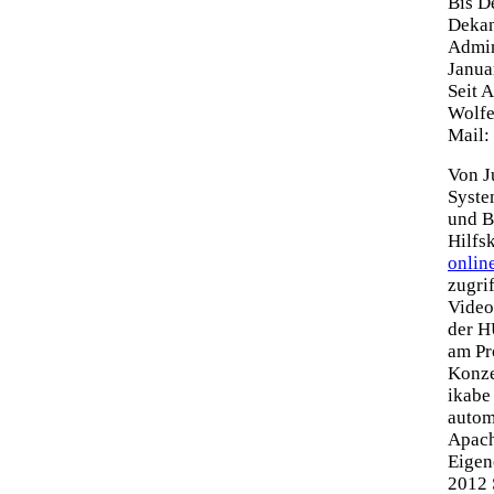
Bis D
Dekan
Admin
Janua
Seit 
Wolfe
Mail:
Von J
Syste
und B
Hilfs
onlin
zugri
Video
der H
am Pr
Konze
ikabe
autom
Apach
Eigen
2012 