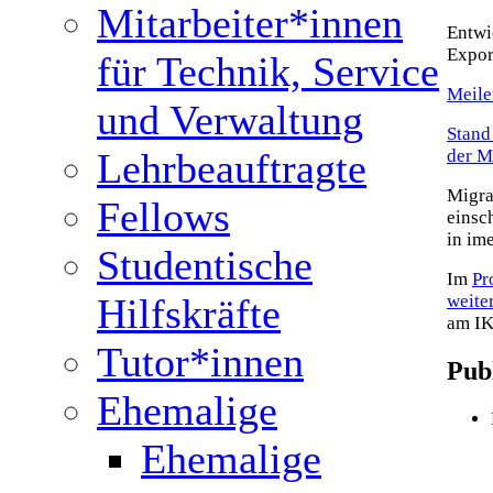
Mitarbeiter*innen
Entwi
Expor
für Technik, Service
Meile
und Verwaltung
Stand
Lehrbeauftragte
der 
Migra
Fellows
einsc
in ime
Studentische
Im
Pr
Hilfskräfte
weite
am IK
Tutor*innen
Pub
Ehemalige
Ehemalige