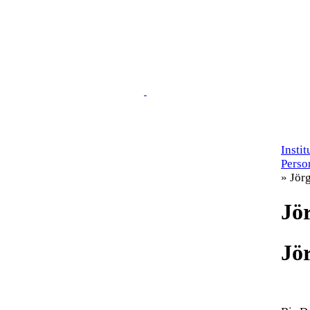
Insti
Perso
» Jör
Jö
Jö