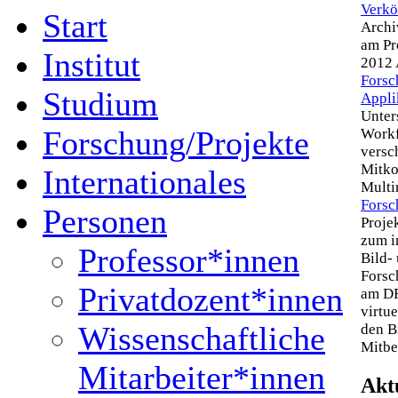
Verkö
Start
Archi
am Pr
Institut
2012 
Forsc
Studium
Appli
Unter
Forschung/Projekte
Workf
versc
Mitko
Internationales
Multi
Forsc
Personen
Proje
zum i
Professor*innen
Bild-
Forsc
Privatdozent*innen
am D
virtu
Wissenschaftliche
den B
Mitbe
Mitarbeiter*innen
Aktu