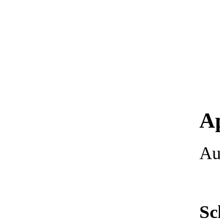
Ap
Au
Sc