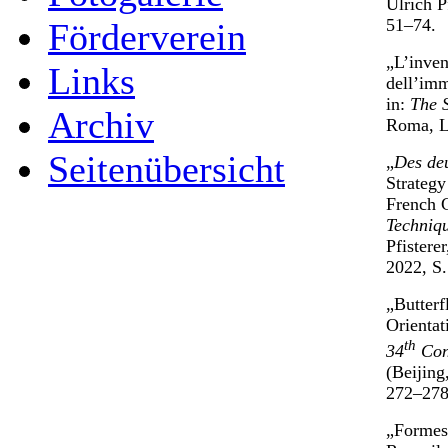
Ulrich P
51–74.
Förderverein
„L’inven
Links
dell’imm
in:
The 
Archiv
Roma, Li
Seitenübersicht
„
Des de
Strategy
French C
Techniqu
Pfistere
2022, S
„Butterf
Orientat
th
34
Cong
(Beijing
272–278
„Formes 