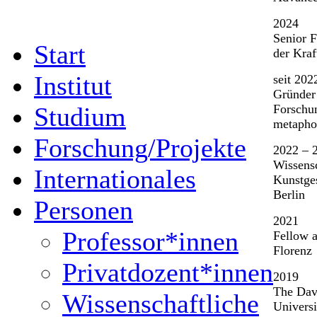
2024
Senior 
Start
der Kraf
Institut
seit 202
Gründer 
Studium
Forschu
metaphor
Forschung/Projekte
2022 – 
Wissensc
Internationales
Kunstges
Berlin
Personen
2021
Professor*innen
Fellow a
Florenz
Privatdozent*innen
2019
The Davi
Wissenschaftliche
Universi