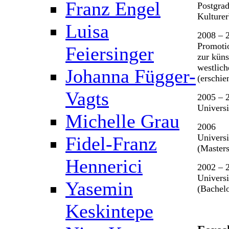
Franz Engel
Postgrad
Kulture
Luisa
2008 – 
Promotio
Feiersinger
zur küns
westlic
Johanna Függer-
(erschie
Vagts
2005 – 
Universi
Michelle Grau
2006
Universi
Fidel-Franz
(Master
Hennerici
2002 – 
Universi
Yasemin
(Bachel
Keskintepe