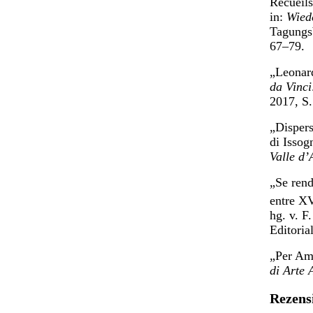
Recueils
in:
Wied
Tagungs
67–79.
„Leonard
da Vinci
2017, S
„Dispers
di Issog
Valle d’
„Se rend
entre X
hg. v. F
Editoria
„Per Am
di Arte 
Rezens