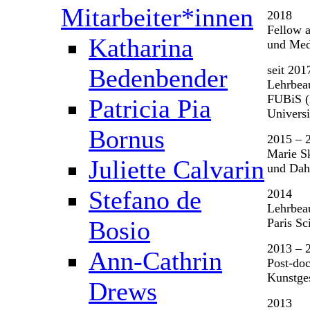
Mitarbeiter*innen
2018
Fellow a
Katharina
und Med
seit 201
Bedenbender
Lehrbeau
FUBiS (
Patricia Pia
Universi
Bornus
2015 – 
Marie Sk
Juliette Calvarin
und Dahl
Stefano de
2014
Lehrbeau
Bosio
Paris Sc
2013 – 
Ann-Cathrin
Post-do
Kunstge
Drews
2013