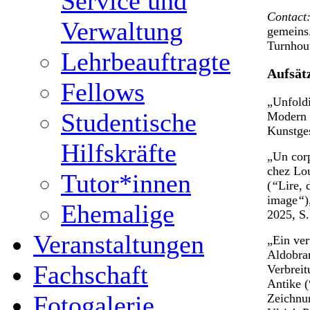
Service und
Contact:
Verwaltung
gemeins
Turnhout
Lehrbeauftragte
Aufsät
Fellows
„Unfoldi
Studentische
Modern E
Kunstge
Hilfskräfte
„Un corp
chez Lou
Tutor*innen
(
“
Lire, 
image
“
)
Ehemalige
2025, S
Veranstaltungen
„Ein ver
Aldobran
Fachschaft
Verbreit
Antike 
Fotogalerie
Zeichnu