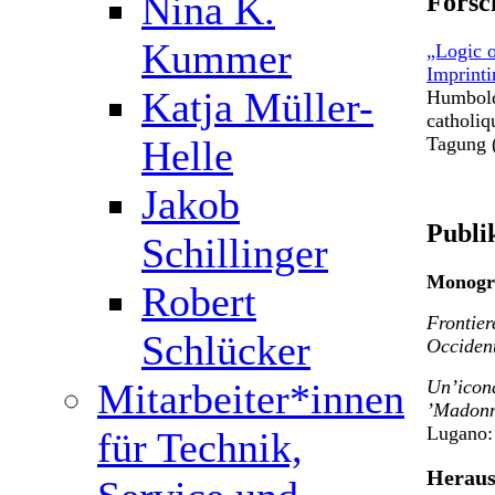
Nina K.
Forsc
Kummer
„Logic o
Imprinti
Katja Müller-
Humbold
catholiq
Helle
Tagung (
Jakob
Publi
Schillinger
Monogr
Robert
Frontier
Schlücker
Occiden
Mitarbeiter*innen
Un’icona
’Madonni
Lugano:
für Technik,
Heraus