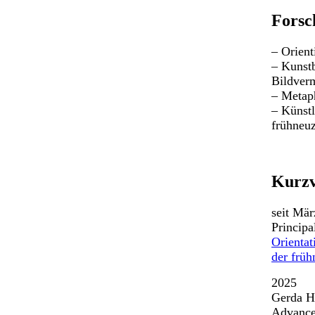
Forsc
– Orient
– Kunstb
Bildverm
– Metap
– Künstl
frühneuz
Kurzv
seit Mä
Principa
Orientat
der früh
2025
Gerda H
Advance