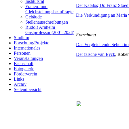
Institutsrat
Der Katalog Dr. Franz Stoed
Frauen- und
Gleichstellungsbeauftragte
Die Verkündigung an Maria 
Gebäude
Stellenausschreibungen
Rudolf Arnheim-
Gastprofessur (2001-2024)
Forschung
Studium
Forschung/Projekte
Das Vergleichende Sehen in d
Internationales
Personen
Der falsche van Eyck
, Rober
Veranstaltungen
Fachschaft
Fotogalerie
Förderverein
Links
Archiv
Seitenübersicht