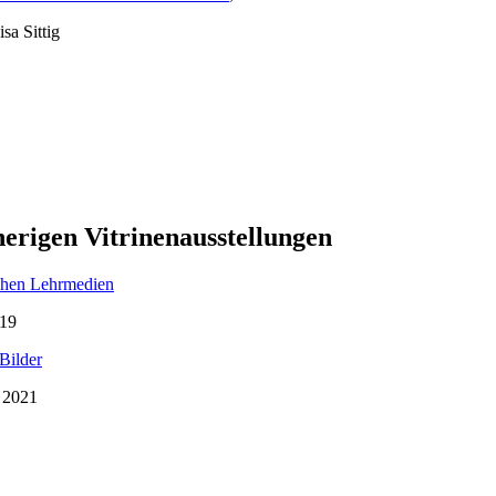
sa Sittig
herigen Vitrinenausstellungen
schen Lehrmedien
019
Bilder
 2021