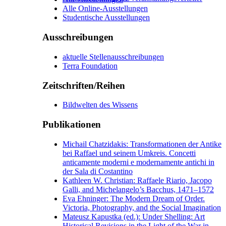
Alle Online-Ausstellungen
Studentische Ausstellungen
Ausschreibungen
aktuelle Stellenausschreibungen
Terra Foundation
Zeitschriften/Reihen
Bildwelten des Wissens
Publikationen
Michail Chatzidakis: Transformationen der Antike
bei Raffael und seinem Umkreis. Concetti
anticamente moderni e modernamente antichi in
der Sala di Costantino
Kathleen W. Christian: Raffaele Riario, Jacopo
Galli, and Michelangelo’s Bacchus, 1471–1572
Eva Ehninger: The Modern Dream of Order.
Victoria, Photography, and the Social Imagination
Mateusz Kapustka (ed.): Under Shelling: Art
Historical Revisions in the Light of the War in