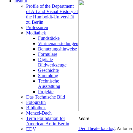
Institut
Profile of the Department
of Art and Visual History at
the Humboldt-Universität
zu Berlin
Professuren
Mediathek
Fundstücke
Vitrinenausstellungen
Benutzungshinweise
Formulare
Digitale
Bildwerkzeuge
Geschichte
Sammlung
Technische
Ausstattung
Projekte
Das Technische Bild
Fotografin
Bibliothek
Menzel-Dach
Lehre
Terra Foundation for
American Art in Berlin
Der Theaterkatalog
, Antonia
EDV