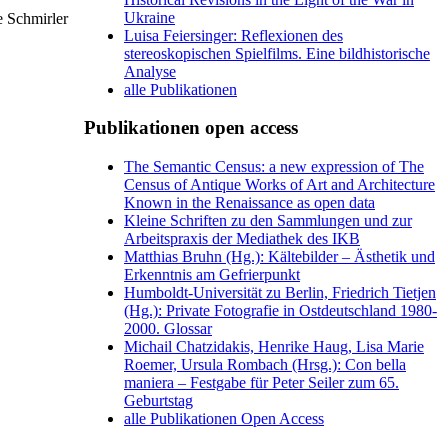
Ukraine
e Schmirler
Luisa Feiersinger: Reflexionen des
stereoskopischen Spielfilms. Eine bildhistorische
Analyse
alle Publikationen
Publikationen open access
The Semantic Census: a new expression of The
Census of Antique Works of Art and Architecture
Known in the Renaissance as open data
Kleine Schriften zu den Sammlungen und zur
Arbeitspraxis der Mediathek des IKB
Matthias Bruhn (Hg.): Kältebilder – Ästhetik und
Erkenntnis am Gefrierpunkt
Humboldt-Universität zu Berlin, Friedrich Tietjen
(Hg.): Private Fotografie in Ostdeutschland 1980-
2000. Glossar
Michail Chatzidakis, Henrike Haug, Lisa Marie
Roemer, Ursula Rombach (Hrsg.): Con bella
maniera – Festgabe für Peter Seiler zum 65.
Geburtstag
alle Publikationen Open Access