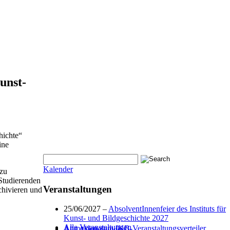
unst-
hichte“
ine
Kalender
 zu
Studierenden
Veranstaltungen
hivieren und
25/06/2027 –
AbsolventInnenfeier des Instituts für
Kunst- und Bildgeschichte 2027
Alle Veranstaltungen
Anmelden zum IKB-Veranstaltungsverteiler
Alle Ausstellungen