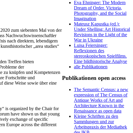
Eva Ehninger: The Modern
Dream of Order. Victoria,
Photography, and the Social
Imagination
Mateusz Kapustka (ed.):
Under Shelling: Art Historical
 2020 zum siebenten Mal von der
Revisions in the Light of the
 dass Nachwuchswissenschaftler
War in Ukraine
fnis nach direktem, lebendigem
Luisa Feiersinger:
unsthistorischer „area studies“
Reflexionen des
stereoskopischen Spielfilms.
Eine bildhistorische Analyse
nden Treffen bieten
alle Publikationen
 Probleme der
akte zu knüpfen und Kompetenzen
Publikationen open access
re Fortschritte und
f diese Weise sowie über eine
The Semantic Census: a new
expression of The Census of
Antique Works of Art and
Architecture Known in the
“ is organized by the Chair for
Renaissance as open data
e forum have shown us that young
Kleine Schriften zu den
lively exchange of specific
Sammlungen und zur
ern Europe across the different
Arbeitspraxis der Mediathek
des IKB