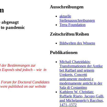
Ausschreibungen
um
aktuelle
Stellenausschreibungen
 abgesagt
Terra Foundation
e to pandemic
Zeitschriften/Reihen
Bildwelten des Wissens
Publikationen
Michail Chatzidakis:
d der Bestimmungen zur
Transformationen der Antike
 Exposés sind jedoch – wie in
bei Raffael und seinem
Umkreis. Concetti
anticamente moderni e
nal Forum for Doctoral Candidates
modernamente antichi in der
 were published on our website
Sala di Costantino
Kathleen W. Christian:
Raffaele Riario, Jacopo Galli,
and Michelangelo’s Bacchus,
1471–1572