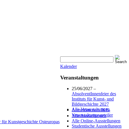
Kalender
Veranstaltungen
25/06/2027 –
AbsolventInnenfeier des
Instituts für Kunst- und
Bildgeschichte 2027
Alle Veranstaltungen
Anmelden zum IKB-
Veranstaltungsverteiler
Alle Ausstellungen
Alle Online-Ausstellungen
r für Kunstgeschichte Osteuropas
Studentische Ausstellungen