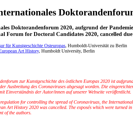
nternationales Doktorandenfor
nales Doktorandenforum 2020, aufgrund der Pandemie
nal Forum for Doctoral Candidates 2020, cancelled du
sur für Kunstgeschichte Osteuropas
, Humboldt-Universität zu Berlin
 European Art History
, Humboldt University, Berlin
enforum zur Kunstgeschichte des östlichen Europas 2020 ist aufgrun
r Ausbreitung des Coronaviruses abgesagt worden. Die eingereichten
it Einverständnis der Autor/innen auf unserer Webseite veröffentlicht.
regulation for controlling the spread of Coronaviruas, the Internatio
ean Art History 2020 was cancelled. The exposés which were turned in
nt of the authors.