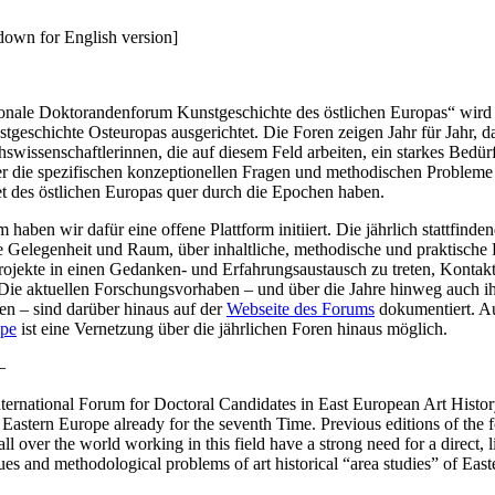
 down for English version]
ionale Doktorandenforum Kunstgeschichte des östlichen Europas“ wird
stgeschichte Osteuropas ausgerichtet. Die Foren zeigen Jahr für Jahr,
wissenschaftlerinnen, die auf diesem Feld arbeiten, ein starkes Bedür
r die spezifischen konzeptionellen Fragen und methodischen Probleme k
t des östlichen Europas quer durch die Epochen haben.
haben wir dafür eine offene Plattform initiiert. Die jährlich stattfinde
he Gelegenheit und Raum, über inhaltliche, methodische und praktische
projekte in einen Gedanken- und Erfahrungsaustausch zu treten, Kont
Die aktuellen Forschungsvorhaben – und über die Jahre hinweg auch ih
en – sind darüber hinaus auf der
Webseite des Forums
dokumentiert. Au
pe
ist eine Vernetzung über die jährlichen Foren hinaus möglich.
—
ternational Forum for Doctoral Candidates in East European Art History
 Eastern Europe already for the seventh Time. Previous editions of th
all over the world working in this field have a strong need for a direct, 
ues and methodological problems of art historical “area studies” of East