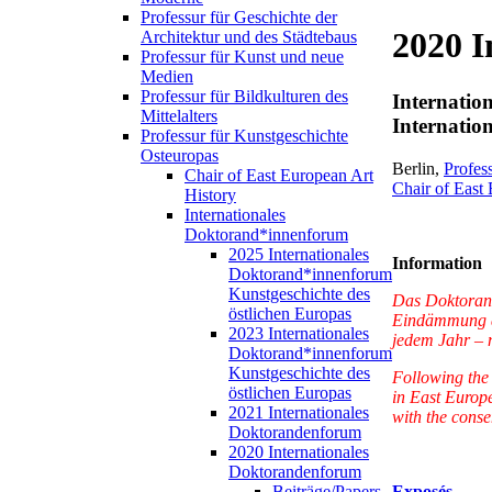
Professur für Geschichte der
2020 I
Architektur und des Städtebaus
Professur für Kunst und neue
Medien
Professur für Bildkulturen des
Internatio
Mittelalters
Internatio
Professur für Kunstgeschichte
Osteuropas
Berlin,
Profes
Chair of East European Art
Chair of East
History
Internationales
Doktorand*innenforum
2025 Internationales
Information
Doktorand*innenforum
Kunstgeschichte des
Das Doktorand
östlichen Europas
Eindämmung de
2023 Internationales
jedem Jahr – m
Doktorand*innenforum
Kunstgeschichte des
Following the 
östlichen Europas
in East Europ
2021 Internationales
with the conse
Doktorandenforum
2020 Internationales
Doktorandenforum
Exposés
Beiträge/Papers