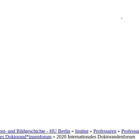
unst- und Bildgeschichte - HU Berlin
»
Institut
»
Professuren
»
Professu
ales Doktorand*innenforum
» 2020 Internationales Doktorandenforum