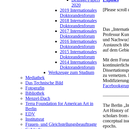
2020
[Please scroll
2019 Internationales
Doktorandenforum
2018 Internationales
Doktorandenforum
Das „Internat
2017 Internationales
Professur Kun
Doktorandenforum
und Nachwuchs
2016 Internationales
Austausch übe
Doktorandenforum
auf dem Gebie
2015 Internationales
Doktorandenforum
Mit dem Forum 
2014 Internationales
kontinuierlic
Doktorandenforum
Dissertations
Werkzeuge zum Studium
zu vernetzen. 
Mediathek
Modifizierung
Das Technische Bild
Facebookgrup
Fotografin
Bibliothek
—————
Menzel-Dach
Terra Foundation for American Art in
The Berlin „In
Berlin
Art History of
EDV
scholars from 
Institutsrat
conceptual iss
Frauen- und Gleichstellungsbeauftragte
epochs.